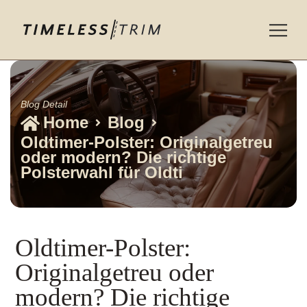
Skip
to
content
Blog Detail
Home
Blog
Oldtimer-Polster: Originalgetreu
oder modern? Die richtige
Polsterwahl für Oldti
Oldtimer-Polster:
Originalgetreu oder
modern? Die richtige